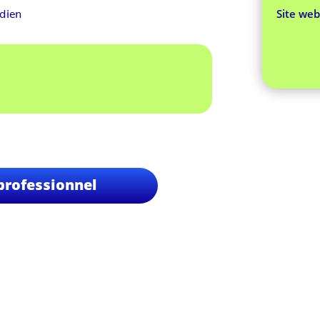
idien
Site web
professionnel