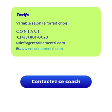
Variable selon le forfait choisi.
C O N T A C T:
📞(438) 801-0020
📧
info@entrainementrl.com
🌐
www.entrainementrl.com
Contactez ce coach